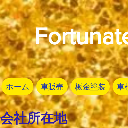
Fortunat
ホーム
車販売
板金塗装
車
​会社所在地